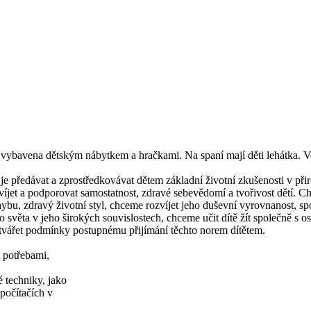
ybavena dětským nábytkem a hračkami. Na spaní mají děti lehátka. Vedle
je předávat a zprostředkovávat dětem základní životní zkušenosti v př
íjet a podporovat samostatnost, zdravé sebevědomí a tvořivost dětí. Ch
ohybu, zdravý životní styl, chceme rozvíjet jeho duševní vyrovnanost, s
věta v jeho širokých souvislostech, chceme učit dítě žít společně s ost
ytvářet podmínky postupnému přijímání těchto norem dítětem.
ími potřebami,
techniky, jako
očítačích v