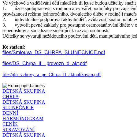
Ve výchově a vzdělávání dětí mladších tří let se budou učitelky snažit o
1. úzce spolupracovat s rodinou a vytvářet podmínky pro zajištěn
provázanosti režimu jednoročního, dvouletého dítěte v rodině i mateřs
2. individuálně podporovat aktivitu dětí, zvídavost, snahu po objev
3. vytvořit pevné základy pro postupné osamostatňování dítěte v 
sebeobsluhy a socializace směřující k rozvoji osobnosti.
Učitelky se vyvarují nežádoucího poučování dětí, manipulativního jed
Ke stažení:
files/Smlouva_DS_CHRPA_SLUNECNICE.pdf
files/DS_Chrpa_II__provozn_d_akt.pdf
files/pln_vchovy_a_pe_Chrpa_II_aktualizovan.pdf
DĚTSKÁ SKUPINA
CHRPA
DĚTSKÁ SKUPINA
SLUNEČNICE
DENNÍ
HARMONOGRAM
CENÍK
STRAVOVÁNÍ
DĚTSKÁ SKUPINA