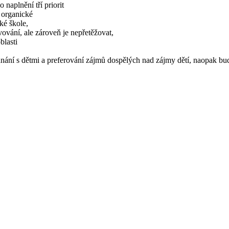
 naplnění tří priorit
í organické
ké škole,
ování, ale zároveň je nepřetěžovat,
oblasti
nání s dětmi a preferování zájmů dospělých nad zájmy dětí, naopak bud