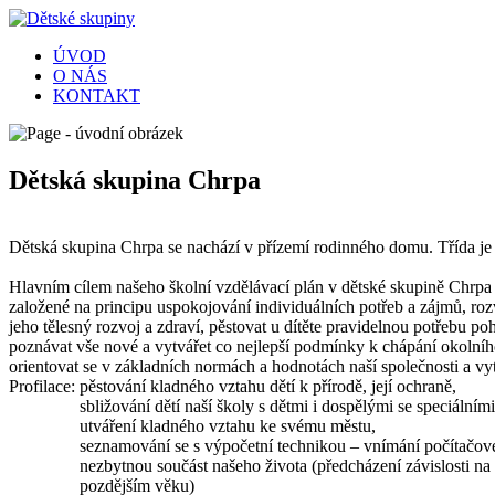
ÚVOD
O NÁS
KONTAKT
Dětská skupina Chrpa
Dětská skupina Chrpa se nachází v přízemí rodinného domu. Třída je v
Hlavním cílem našeho školní vzdělávací plán v dětské skupině Chrpa 
založené na principu uspokojování individuálních potřeb a zájmů, rozv
jeho tělesný rozvoj a zdraví, pěstovat u dítěte pravidelnou potřebu p
poznávat vše nové a vytvářet co nejlepší podmínky k chápání okolního s
orientovat se v základních normách a hodnotách naší společnosti a v
Profilace: pěstování kladného vztahu dětí k přírodě, její ochraně,
sbližování dětí naší školy s dětmi i dospělými se speciáln
utváření kladného vztahu ke svému městu,
seznamování se s výpočetní technikou – vnímání počítačové 
nezbytnou součást našeho života (předcházení závislosti na p
pozdějším věku)