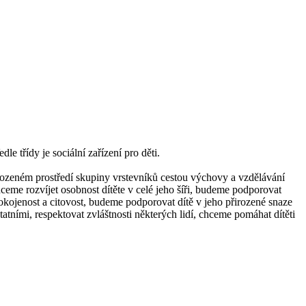
 třídy je sociální zařízení pro děti.
irozeném prostředí skupiny vrstevníků cestou výchovy a vzdělávání
ceme rozvíjet osobnost dítěte v celé jeho šíři, budeme podporovat
pokojenost a citovost, budeme podporovat dítě v jeho přirozené snaze
atními, respektovat zvláštnosti některých lidí, chceme pomáhat dítěti